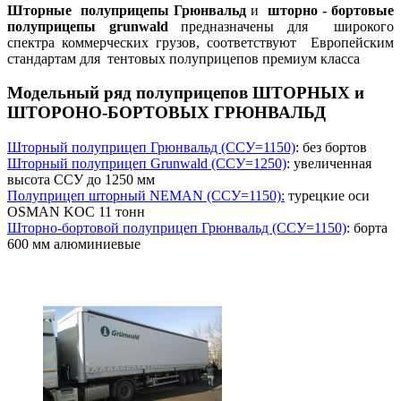
Шторные полуприцепы Грюнвальд
и
шторно - бортовые
полуприцепы grunwald
предназначены для широкого
спектра коммерческих грузов, соответствуют Европейским
стандартам для тентовых полуприцепов премиум класса
Модельный ряд полуприцепов ШТОРНЫХ и
ШТОРОНО-БОРТОВЫХ ГРЮНВАЛЬД
Шторный полуприцеп Грюнвальд (ССУ=1150)
: без бортов
Шторный полуприцеп Grunwald (ССУ=1250)
: увеличенная
высота ССУ до 1250 мм
Полуприцеп шторный NEMAN (ССУ=1150):
турецкие оси
OSMAN KOC 11 тонн
Шторно-бортовой полуприцеп Грюнвальд (ССУ=1150)
: борта
600 мм алюминиевые