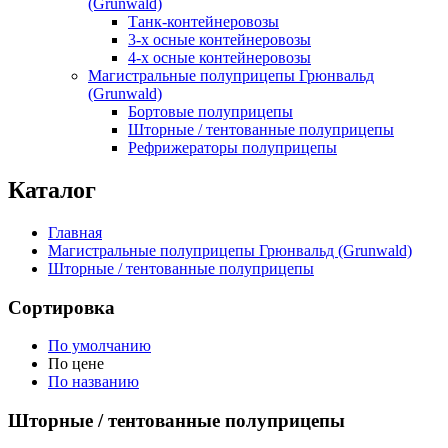
(Grunwald)
Танк-контейнеровозы
3-х осные контейнеровозы
4-х осные контейнеровозы
Магистральные полуприцепы Грюнвальд
(Grunwald)
Бортовые полуприцепы
Шторные / тентованные полуприцепы
Рефрижераторы полуприцепы
Каталог
Главная
Магистральные полуприцепы Грюнвальд (Grunwald)
Шторные / тентованные полуприцепы
Сортировка
По умолчанию
По цене
По названию
Шторные / тентованные полуприцепы