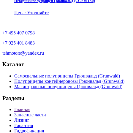
Шторный полуприцеп Грюнвальд (ССУ=1150)
Цена: Уточняйте
+7 495 407 0798
+7 925 401 8483
tehmotors@yandex.ru
Каталог
Самосвальные полуприцепы Грюнвальд (Grunwald)
Полуприцепы контейнеровозы Грюнвальд (Grunwald)
Магистральные полуприцепы Грюнвальд (Grunwald)
Разделы
Главная
Запасные части
Лизинг
Гарантия
Гидрофикация