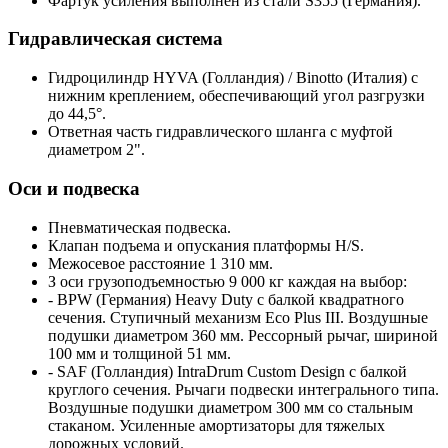
Фартук усиления выполнен из стали S355 (Германия).
Гидравлическая система
Гидроцилиндр HYVA (Голландия) / Binotto (Италия) с
нижним креплением, обеспечивающий угол разгрузки
до 44,5°.
Ответная часть гидравлического шланга с муфтой
диаметром 2".
Оси и подвеска
Пневматическая подвеска.
Клапан подъема и опускания платформы H/S.
Межосевое расстояние 1 310 мм.
З оси грузоподъемностью 9 000 кг каждая на выбор:
- BPW (Германия) Heavy Duty с балкой квадратного
сечения. Ступичный механизм Eco Plus III. Воздушные
подушки диаметром 360 мм. Рессорный рычаг, шириной
100 мм и толщиной 51 мм.
- SAF (Голландия) IntraDrum Custom Design с балкой
круглого сечения. Рычаги подвески интегрального типа.
Воздушные подушки диаметром 300 мм со стальным
стаканом. Усиленные амортизаторы для тяжелых
дорожных условий.